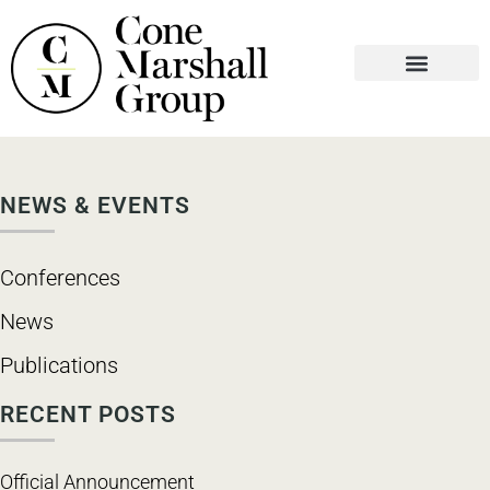
WHO WE ARE
WHAT WE DO
CONTACT US
NEWS & EVENTS
Conferences
News
Publications
RECENT POSTS
Official Announcement