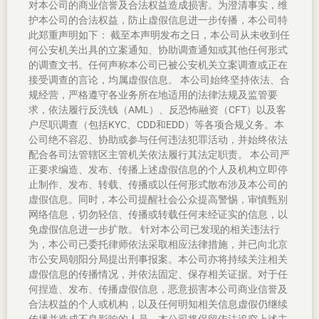
对本公司的商业信誉及合法权益造成损害。为澄清事实，维
护本公司的合法权益，防止虚假信息进一步传播，本公司特
此郑重声明如下： 截至本声明发布之日，本公司从未收到任
何公安机关出具的立案通知、协助调查通知或其他任何形式
的调查文书。任何声称本公司已被公安机关立案调查或正在
接受调查的言论，均属虚假信息。 本公司始终坚持依法、合
规经营，严格遵守各业务所在地适用的法律法规及监管要
求，依法履行反洗钱（AML）、反恐怖融资（CFT）以及客
户尽职调查（包括KYC、CDD和EDD）等各项合规义务。本
公司绝不容忍、协助或参与任何违法犯罪活动，并始终依法
配合各司法管辖区主管机关依法履行其法定职责。 本公司严
正要求编造、发布、传播上述虚假信息的个人及机构立即停
止制作、发布、转载、传播或以任何形式散布涉及本公司的
虚假信息。同时，本公司提醒社会公众提高警惕，审慎甄别
网络信息，切勿轻信、传播或转载任何未经证实的信息，以
免虚假信息进一步扩散。 针对本公司已发现的相关违法行
为，本公司已委托律师依法采取相应法律措施，并已向北京
市公安局朝阳分局提出刑事报案。本公司亦将持续关注相关
虚假信息的传播情况，并依法固定、保存相关证据。对于任
何捏造、发布、传播虚假信息，恶意损害本公司商业信誉及
合法权益的个人或机构，以及任何明知相关信息虚假仍继续