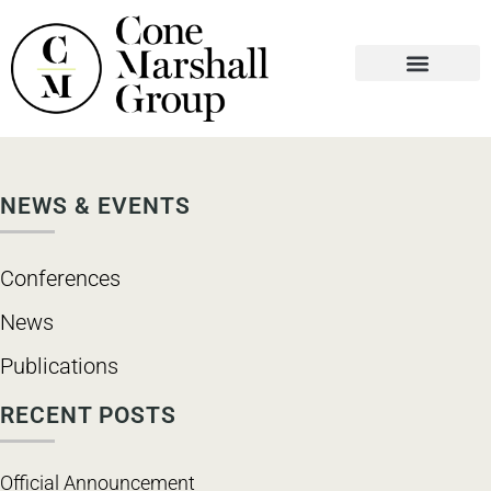
WHO WE ARE
WHAT WE DO
CONTACT US
NEWS & EVENTS
Conferences
News
Publications
RECENT POSTS
Official Announcement