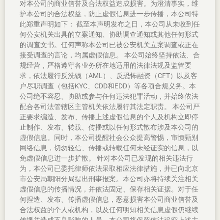
对本公司的商业信誉及合法权益造成损害。为澄清事实，维
护本公司的合法权益，防止虚假信息进一步传播，本公司特
此郑重声明如下： 截至本声明发布之日，本公司从未收到任
何公安机关出具的立案通知、协助调查通知或其他任何形式
的调查文书。任何声称本公司已被公安机关立案调查或正在
接受调查的言论，均属虚假信息。 本公司始终坚持依法、合
规经营，严格遵守各业务所在地适用的法律法规及监管要
求，依法履行反洗钱（AML）、反恐怖融资（CFT）以及客
户尽职调查（包括KYC、CDD和EDD）等各项合规义务。本
公司绝不容忍、协助或参与任何违法犯罪活动，并始终依法
配合各司法管辖区主管机关依法履行其法定职责。 本公司严
正要求编造、发布、传播上述虚假信息的个人及机构立即停
止制作、发布、转载、传播或以任何形式散布涉及本公司的
虚假信息。同时，本公司提醒社会公众提高警惕，审慎甄别
网络信息，切勿轻信、传播或转载任何未经证实的信息，以
免虚假信息进一步扩散。 针对本公司已发现的相关违法行
为，本公司已委托律师依法采取相应法律措施，并已向北京
市公安局朝阳分局提出刑事报案。本公司亦将持续关注相关
虚假信息的传播情况，并依法固定、保存相关证据。对于任
何捏造、发布、传播虚假信息，恶意损害本公司商业信誉及
合法权益的个人或机构，以及任何明知相关信息虚假仍继续