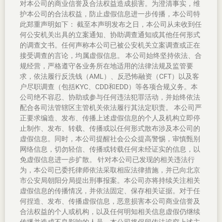
对本公司的商业信誉及合法权益造成损害。为澄清事实，维
护本公司的合法权益，防止虚假信息进一步传播，本公司特
此郑重声明如下： 截至本声明发布之日，本公司从未收到任
何公安机关出具的立案通知、协助调查通知或其他任何形式
的调查文书。任何声称本公司已被公安机关立案调查或正在
接受调查的言论，均属虚假信息。 本公司始终坚持依法、合
规经营，严格遵守各业务所在地适用的法律法规及监管要
求，依法履行反洗钱（AML）、反恐怖融资（CFT）以及客
户尽职调查（包括KYC、CDD和EDD）等各项合规义务。本
公司绝不容忍、协助或参与任何违法犯罪活动，并始终依法
配合各司法管辖区主管机关依法履行其法定职责。 本公司严
正要求编造、发布、传播上述虚假信息的个人及机构立即停
止制作、发布、转载、传播或以任何形式散布涉及本公司的
虚假信息。同时，本公司提醒社会公众提高警惕，审慎甄别
网络信息，切勿轻信、传播或转载任何未经证实的信息，以
免虚假信息进一步扩散。 针对本公司已发现的相关违法行
为，本公司已委托律师依法采取相应法律措施，并已向北京
市公安局朝阳分局提出刑事报案。本公司亦将持续关注相关
虚假信息的传播情况，并依法固定、保存相关证据。对于任
何捏造、发布、传播虚假信息，恶意损害本公司商业信誉及
合法权益的个人或机构，以及任何明知相关信息虚假仍继续