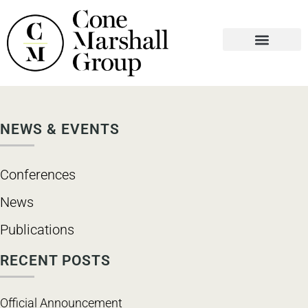
WHO WE ARE
WHAT WE DO
CONTACT US
NEWS & EVENTS
Conferences
News
Publications
RECENT POSTS
Official Announcement